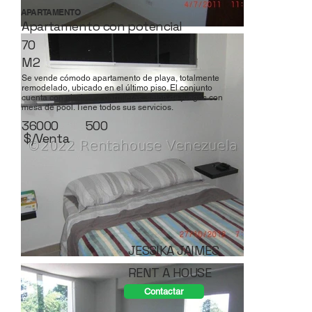
APARTAMENTO
Apartamento con potencial
70
M2
Se vende cómodo apartamento de playa, totalmente
remodelado, ubicado en el último piso. El conjunto
cuenta con piscina, 2 parrilleras, salón de juegos con
mesa de pool. Tiene todos sus servicios.
36000
500
$/Venta
JESSIKA JAIMES
RENT A HOUSE
Contactar