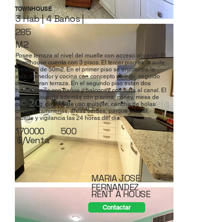
TOWNHOUSE
3 Hab | 4 Baños |
285
M2
Posee terraza al nivel del muelle con acceso al canal. El
Townhouse cuenta con 3 pisos. El tercer piso es la suite
principal de 50m2. En el primer piso se encuentra la
sala, comedor y cocina con concepto abierto, seguido
de una gran terraza. En el segundo piso estan dos
habitaciones con baños y balcones con vista al canal. El
conjunto cuenta además con piscina, caney, mesa de
ping pong, cancha de uso múltiple, cancha de bolas
criollas, caminerías, áreas verdes, parque infantil,
muelle y vigilancia las 24 horas del día.
170000
500
$/Venta
MARIA JOSE
FERNANDEZ
RENT A HOUSE
Contactar