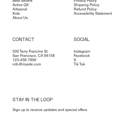
Best Sellers
Privacy Policy
Active QX
Shipping Policy
Artisanal
Refund Policy
Kids
Accessibility Statement
About Us
CONTACT
SOCIAL
500 Terry Francine St.
Instagram
San Francisco, CA 94158
Facebook
123-456-7890
X
info@mysite.com
Tik Tok
STAY IN THE LOOP
Sign up to receive updates and special offers
Yes, subscribe me to your newsletter.
*