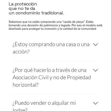
La protección
que no te da
un condominio tradicional.
Sabemos que no estás comprando una “casita de playa”. Estás
tomando una decisión de patrimonio y legado. Por eso el modelo está
diseñado para proteger tu inversión y la calidad de la comunidad.
¿Estoy comprando una casa o una
acción?
Estás entrando como accionista en una
¿Por qué hacerlo a través de una
Asociación Civil, con una acción vinculada al
uso exclusivo de tu lodge y su lote asignado.
Asociación Civil y no de Propiedad
No eres un huésped: eres parte del club y de
horizontal?
las decisiones clave.
Porque la PH no protege el concepto. Con PH
¿Puedo vender o alquilar mi
cualquiera puede modificar, ampliar, alquilar
sin filtro o vender a quien sea. Con el tiempo,
lodge?