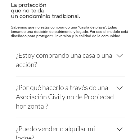
La protección
que no te da
un condominio tradicional.
Sabemos que no estás comprando una “casita de playa”. Estás
tomando una decisión de patrimonio y legado. Por eso el modelo está
diseñado para proteger tu inversión y la calidad de la comunidad.
¿Estoy comprando una casa o una
acción?
Estás entrando como accionista en una
¿Por qué hacerlo a través de una
Asociación Civil, con una acción vinculada al
uso exclusivo de tu lodge y su lote asignado.
Asociación Civil y no de Propiedad
No eres un huésped: eres parte del club y de
horizontal?
las decisiones clave.
Porque la PH no protege el concepto. Con PH
¿Puedo vender o alquilar mi
cualquiera puede modificar, ampliar, alquilar
sin filtro o vender a quien sea. Con el tiempo,
lodge?