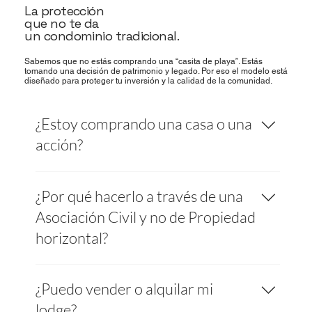
La protección
que no te da
un condominio tradicional.
Sabemos que no estás comprando una “casita de playa”. Estás
tomando una decisión de patrimonio y legado. Por eso el modelo está
diseñado para proteger tu inversión y la calidad de la comunidad.
¿Estoy comprando una casa o una
acción?
Estás entrando como accionista en una
¿Por qué hacerlo a través de una
Asociación Civil, con una acción vinculada al
uso exclusivo de tu lodge y su lote asignado.
Asociación Civil y no de Propiedad
No eres un huésped: eres parte del club y de
horizontal?
las decisiones clave.
Porque la PH no protege el concepto. Con PH
¿Puedo vender o alquilar mi
cualquiera puede modificar, ampliar, alquilar
sin filtro o vender a quien sea. Con el tiempo,
lodge?