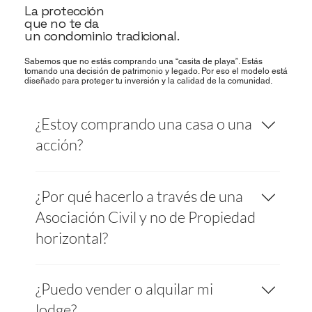
La protección
que no te da
un condominio tradicional.
Sabemos que no estás comprando una “casita de playa”. Estás
tomando una decisión de patrimonio y legado. Por eso el modelo está
diseñado para proteger tu inversión y la calidad de la comunidad.
¿Estoy comprando una casa o una
acción?
Estás entrando como accionista en una
¿Por qué hacerlo a través de una
Asociación Civil, con una acción vinculada al
uso exclusivo de tu lodge y su lote asignado.
Asociación Civil y no de Propiedad
No eres un huésped: eres parte del club y de
horizontal?
las decisiones clave.
Porque la PH no protege el concepto. Con PH
¿Puedo vender o alquilar mi
cualquiera puede modificar, ampliar, alquilar
sin filtro o vender a quien sea. Con el tiempo,
lodge?