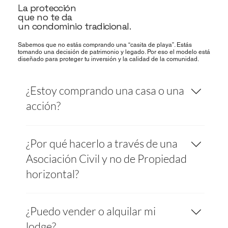
La protección
que no te da
un condominio tradicional.
Sabemos que no estás comprando una “casita de playa”. Estás
tomando una decisión de patrimonio y legado. Por eso el modelo está
diseñado para proteger tu inversión y la calidad de la comunidad.
¿Estoy comprando una casa o una
acción?
Estás entrando como accionista en una
¿Por qué hacerlo a través de una
Asociación Civil, con una acción vinculada al
uso exclusivo de tu lodge y su lote asignado.
Asociación Civil y no de Propiedad
No eres un huésped: eres parte del club y de
horizontal?
las decisiones clave.
Porque la PH no protege el concepto. Con PH
¿Puedo vender o alquilar mi
cualquiera puede modificar, ampliar, alquilar
sin filtro o vender a quien sea. Con el tiempo,
lodge?